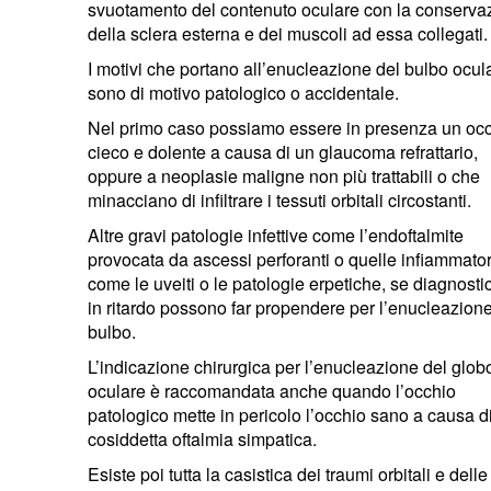
svuotamento del contenuto oculare con la conserva
della sclera esterna e dei muscoli ad essa collegati.
I motivi che portano all’enucleazione del bulbo ocul
sono di motivo patologico o accidentale.
Nel primo caso possiamo essere in presenza un oc
cieco e dolente a causa di un glaucoma refrattario,
oppure a neoplasie maligne non più trattabili o che
minacciano di infiltrare i tessuti orbitali circostanti.
Altre gravi patologie infettive come l’endoftalmite
provocata da ascessi perforanti o quelle infiammator
come le uveiti o le patologie erpetiche, se diagnosti
in ritardo possono far propendere per l’enucleazione
bulbo.
L’indicazione chirurgica per l’enucleazione del glob
oculare è raccomandata anche quando l’occhio
patologico mette in pericolo l’occhio sano a causa d
cosiddetta oftalmia simpatica.
Esiste poi tutta la casistica dei traumi orbitali e delle 