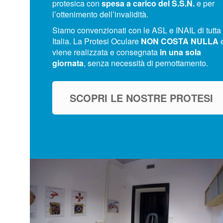
protesica con
spesa a carico del S.S.N.
e per
l’ottenimento dell’invalidità.
Siamo convenzionati con le ASL e INAIL di tutta
Italia
.
La Protesi Oculare
NON COSTA NULLA
viene realizzata e consegnata
in una sola
giornata
, senza necessità di pernottamento
.
SCOPRI LE NOSTRE PROTESI