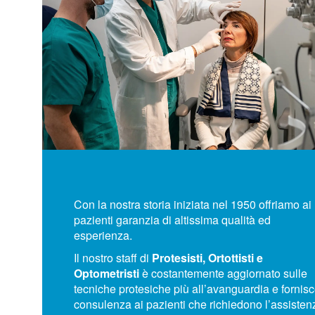
Con la nostra storia iniziata nel 1950 offriamo ai
pazienti garanzia di altissima qualità ed
esperienza.
Il nostro staff di
Protesisti, Ortottisti e
Optometristi
è costantemente aggiornato sulle
tecniche protesiche più all’avanguardia
e f
ornis
consulenza ai pazienti che richiedono l’assisten