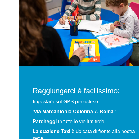
Raggiungerci è facilissimo:
Impostare sul GPS per esteso
“
via Marcantonio Colonna 7, Roma”
Parcheggi
in tutte le vie limitrofe
La stazione Taxi
è ubicata di fronte alla nostra
sede