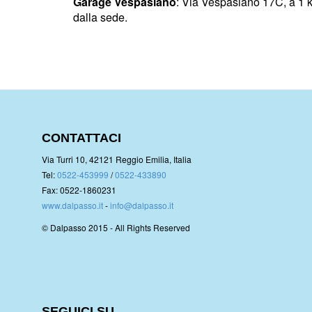
Garage Vespasiano
: Via Vespasiano 17C, a 1 
dalla sede.
CONTATTACI
Via Turri 10, 42121 Reggio Emilia, Italia
Tel:
0522-453999
/
0522-433890
Fax: 0522-1860231
www.dalpasso.it
-
info@dalpasso.it
© Dalpasso 2015 - All Rights Reserved
SEGUICI SU