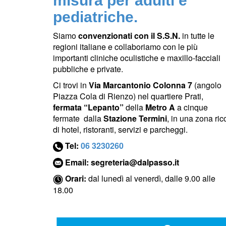
misura per adulti e
pediatriche.
Siamo
convenzionati con il S.S.N.
in tutte le
regioni italiane e collaboriamo con le più
importanti cliniche oculistiche e maxillo-facciali
pubbliche e private.
Ci trovi in
Via Marcantonio Colonna 7
(angolo
Piazza Cola di Rienzo) nel quartiere Prati,
fermata “Lepanto”
della
Metro A
a cinque
fermate
dalla
Stazione Termini
, in una zona ric
di hotel, ristoranti, servizi e parcheggi.
Tel:
06 3230260
Email:
segreteria@dalpasso.it
Orari:
dal lunedì al venerdì, dalle 9.00 alle
18.00