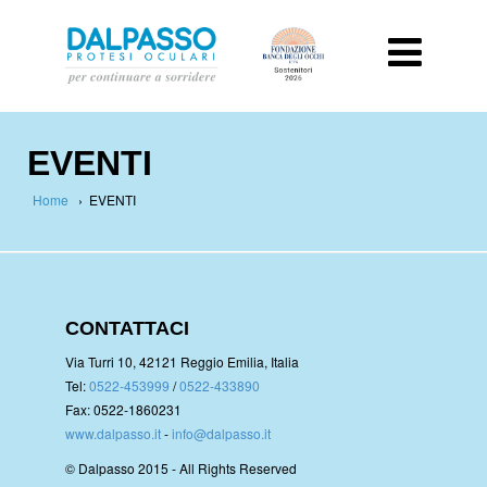
EVENTI
Home
›
EVENTI
CONTATTACI
Via Turri 10, 42121 Reggio Emilia, Italia
Tel:
0522-453999
/
0522-433890
Fax: 0522-1860231
www.dalpasso.it
-
info@dalpasso.it
© Dalpasso 2015 - All Rights Reserved