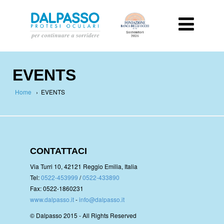
EVENTS
Home
›
EVENTS
CONTATTACI
Via Turri 10, 42121 Reggio Emilia, Italia
Tel:
0522-453999
/
0522-433890
Fax: 0522-1860231
www.dalpasso.it
-
info@dalpasso.it
© Dalpasso 2015 - All Rights Reserved