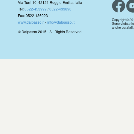
Via Turri 10, 42121 Reggio Emilia, Italia
Tel:
0522-453999
/
0522-433890
Fax: 0522-1860231
Copyright© 2019.
www.dalpasso.it
-
info@dalpasso.it
Sono vietate le
anche parziali.
© Dalpasso 2015 - All Rights Reserved