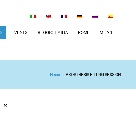
O
EVENTS
REGGIO EMILIA
ROME
MILAN
Home
›
PROSTHESIS FITTING SESSION
TS