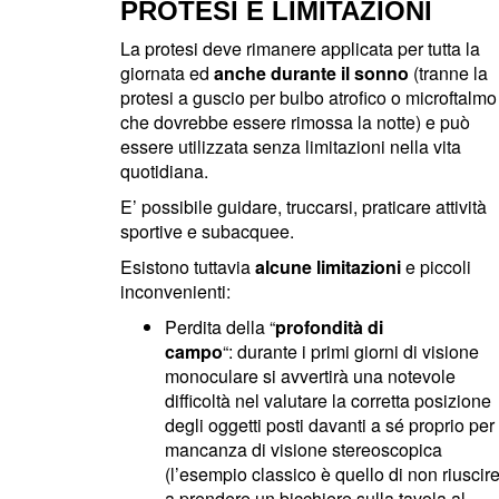
PROTESI E LIMITAZIONI
La protesi deve rimanere applicata per tutta la
giornata ed
anche durante il sonno
(tranne la
protesi a guscio per bulbo atrofico o microftalmo
che dovrebbe essere rimossa la notte) e può
essere utilizzata senza limitazioni nella vita
quotidiana.
E’ possibile guidare, truccarsi, praticare attività
sportive e subacquee.
Esistono tuttavia
alcune limitazioni
e piccoli
inconvenienti:
Perdita della “
profondità di
campo
“: durante i primi giorni di visione
monoculare si avvertirà una notevole
difficoltà nel valutare la corretta posizione
degli oggetti posti davanti a sé proprio per
mancanza di visione stereoscopica
(l’esempio classico è quello di non riuscir
a prendere un bicchiere sulla tavola al