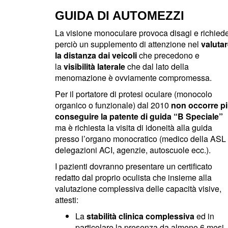
GUIDA DI AUTOMEZZI
La visione monoculare provoca disagi e richied
perciò un supplemento di attenzione nel
valuta
la distanza dai veicoli
che precedono e
la
visibilità laterale
che dal lato della
menomazione è ovviamente compromessa.
Per il portatore di protesi oculare (monocolo
organico o funzionale) dal 2010
non occorre p
conseguire la patente di guida “B Speciale”
ma è richiesta la visita di idoneità alla guida
presso l’organo monocratico (medico della ASL 
delegazioni ACI, agenzie, autoscuole ecc.).
I pazienti dovranno presentare un certificato
redatto dal proprio oculista che insieme alla
valutazione complessiva delle capacità visive,
attesti:
La
stabilità clinica complessiva
ed in
particolare la presenza da almeno 6 mesi