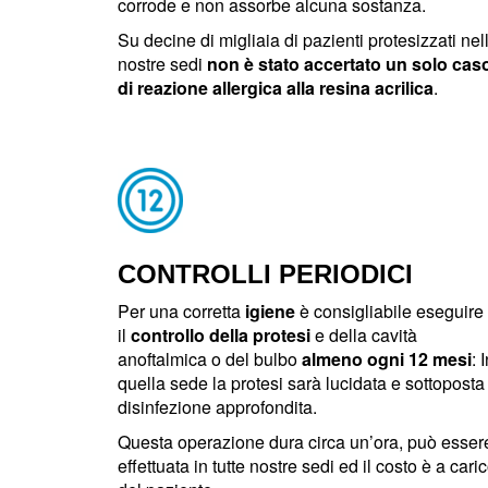
corrode e non assorbe alcuna sostanza.
Su decine di migliaia di pazienti protesizzati nel
nostre sedi
non è stato accertato un solo cas
di reazione allergica alla resina acrilica
.
CONTROLLI PERIODICI
Per una corretta
igiene
è consigliabile eseguire
il
controllo della protesi
e della cavità
anoftalmica o del bulbo
almeno ogni 12 mesi
: 
quella sede la protesi sarà lucidata e sottoposta
disinfezione approfondita.
Questa operazione dura circa un’ora, può esser
effettuata in tutte nostre sedi ed il costo è a cari