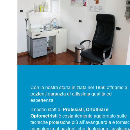
Con la nostra storia iniziata nel 1950 offriamo ai
pazienti garanzia di altissima qualità ed
esperienza.
Il nostro staff di
Protesisti, Ortottisti e
Optometristi
è costantemente aggiornato sulle
tecniche protesiche più all’avanguardia
e f
ornis
consulenza ai pazienti che richiedono l’assisten