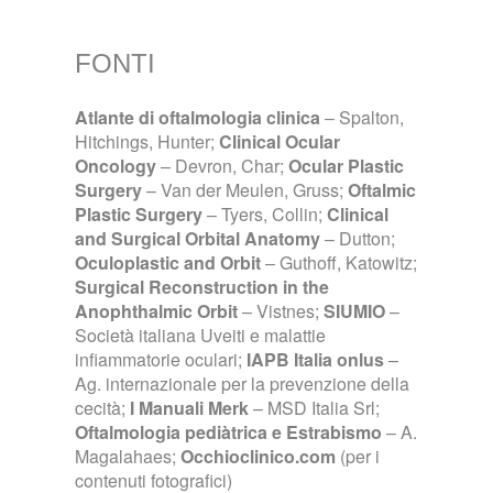
FONTI
Atlante di oftalmologia clinica
– Spalton,
Hitchings, Hunter;
Clinical Ocular
Oncology
– Devron, Char;
Ocular Plastic
Surgery
– Van der Meulen, Gruss;
Oftalmic
Plastic Surgery
– Tyers, Collin;
Clinical
and Surgical Orbital Anatomy
– Dutton;
Oculoplastic and Orbit
– Guthoff, Katowitz;
Surgical Reconstruction in the
Anophthalmic Orbit
– Vistnes;
SIUMIO
–
Società italiana Uveiti e malattie
infiammatorie oculari;
IAPB Italia onlus
–
Ag. internazionale per la prevenzione della
cecità;
I Manuali Merk
– MSD Italia Srl;
Oftalmologia pediàtrica e Estrabismo
– A.
Magalahaes;
Occhioclinico.com
(per i
contenuti fotografici)