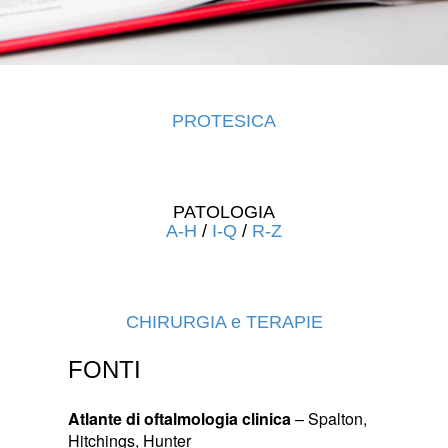
PROTESICA
PATOLOGIA
A-H
/
I-Q
/
R-Z
CHIRURGIA e TERAPIE
FONTI
Atlante di oftalmologia clinica
– Spalton,
Hitchings, Hunter