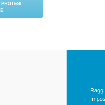
 PROTESI
HE
Raggiu
Impos