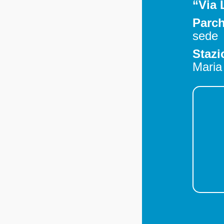
“Via 
Parch
sede
Stazi
Maria