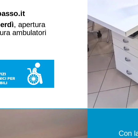
asso.it
nerdì
,
a
pertura
ura ambulatori
Con la