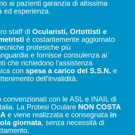
mo ai pazienti garanzia di altissima
à ed esperienza.
tro staff di
Ocularisti, Ortottisti e
etristi
è costantemente aggiornato
tecniche protesiche più
anguardia
e f
ornisce consulenza ai
ti che richiedono l’assistenza
sica con
spesa a carico del S.S.N.
e
ottenimento dell’invalidità.
 convenzionati con le ASL e INAIL di
talia
.
La Protesi Oculare
NON COSTA
LA
e viene realizzata e consegnata
in
ola giornata
, senza necessità di
ttamento
.