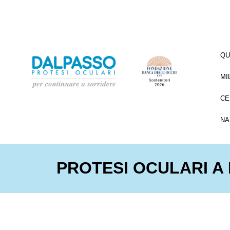
QU
MI
CE
NA
PROTESI OCULARI A