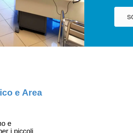
S
ico e Area
mo e
r i piccoli