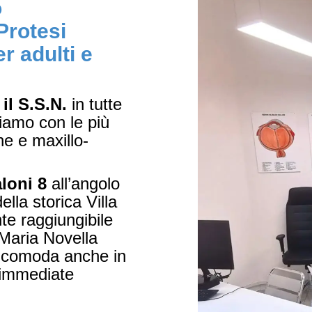
o
Protesi
r adulti e
il S.S.N.
in tutte
riamo con le più
he e maxillo-
loni 8
all’angolo
lla storica Villa
te raggiungibile
 Maria Novella
, comoda anche in
 immediate