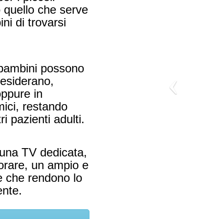
to quello che serve
ni di trovarsi
i bambini possono
desiderano,
oppure in
mici, restando
i pazienti adulti.
, una TV dedicata,
colorare, un ampio e
e che rendono lo
ente.