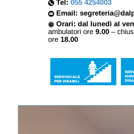
Tel:
055 4254003
Email:
segreteria@dalp
Orari:
dal lunedì al ve
ambulatori ore
9.00
– chius
ore
18.00