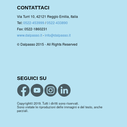
CONTATTACI
Via Turri 10, 42121 Reggio Emilia, Italia
Tel:
0522-453999
/
0522-433890
Fax: 0522-1860231
www.dalpasso.it
-
info@dalpasso.it
© Dalpasso 2015 - All Rights Reserved
SEGUICI SU
Copyright© 2019. Tutti i diritti sono riservati.
Sono vietate le riproduzioni delle immagini e del testo, anche
parziali.