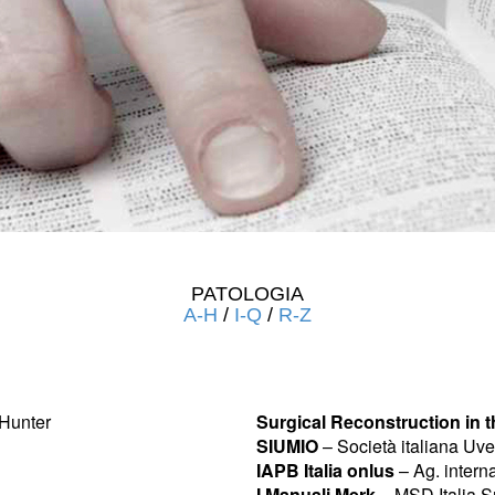
PATOLOGIA
A-H
/
I-Q
/
R-Z
 Hunter
Surgical Reconstruction in 
SIUMIO
– Società italiana Uvei
IAPB Italia onlus
– Ag. intern
I Manuali Merk
– MSD Italia Sr