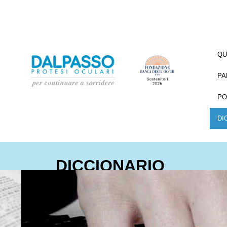
QU
PA
PO
DI
DICCIONARIO