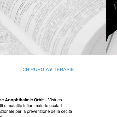
CHIRURGIA e TERAPIE
the Anophthalmic Orbit
– Vistnes
ti e malattie infiammatorie oculari
azionale per la prevenzione della cecità
l