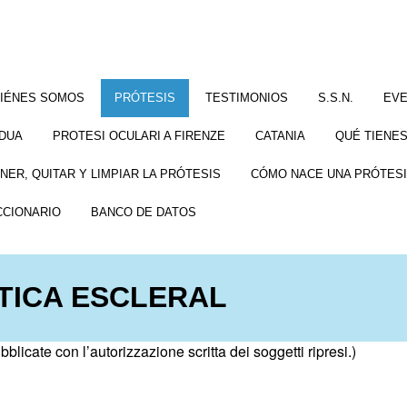
IÉNES SOMOS
PRÓTESIS
TESTIMONIOS
S.S.N.
EV
DUA
PROTESI OCULARI A FIRENZE
CATANIA
QUÉ TIENES
NER, QUITAR Y LIMPIAR LA PRÓTESIS
CÓMO NACE UNA PRÓTESI
CCIONARIO
BANCO DE DATOS
TICA ESCLERAL
licate con l’autorizzazione scritta dei soggetti ripresi.)