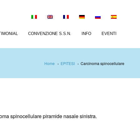
TIMONIAL
CONVENZIONE S.S.N.
INFO
EVENTI
Home
›
EPITESI
›
Carcinoma spinocellulare
oma spinocellulare piramide nasale sinistra.