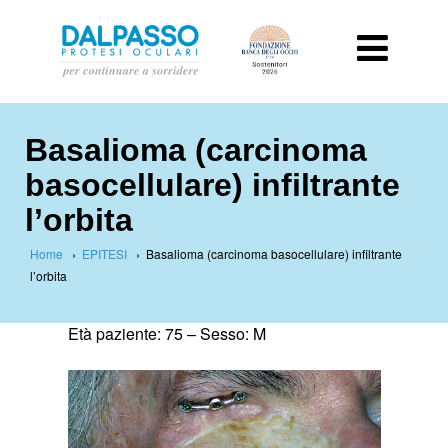
Basalioma (carcinoma
basocellulare) infiltrante
l’orbita
Home
›
EPITESI
›
Basalioma (carcinoma basocellulare) infiltrante
l’orbita
Età paziente: 75 –
Sesso: M