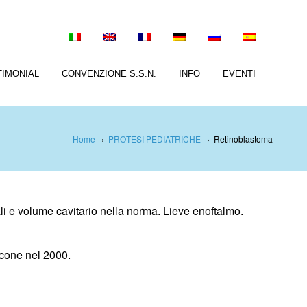
TIMONIAL
CONVENZIONE S.S.N.
INFO
EVENTI
Home
›
PROTESI PEDIATRICHE
›
Retinoblastoma
i e volume cavitario nella norma. Lieve enoftalmo.
icone nel 2000.