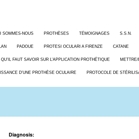
I SOMMES-NOUS
PROTHÈSES
TÉMOIGNAGES
S.S.N.
LAN
PADOUE
PROTESI OCULARI A FIRENZE
CATANE
 QU’IL FAUT SAVOIR SUR L’APPLICATION PROTHÉTIQUE
METTRE/
ISSANCE D’UNE PROTHÈSE OCULAIRE
PROTOCOLE DE STÉRILIS
Diagnosis: