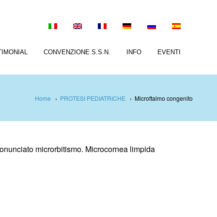
TIMONIAL
CONVENZIONE S.S.N.
INFO
EVENTI
Home
›
PROTESI PEDIATRICHE
›
Microftalmo congenito
ronunciato microrbitismo. Microcornea limpida