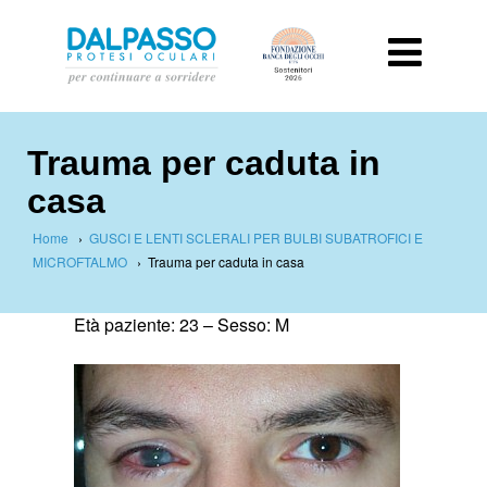
Trauma per caduta in
casa
Home
›
GUSCI E LENTI SCLERALI PER BULBI SUBATROFICI E
MICROFTALMO
›
Trauma per caduta in casa
Et
à paziente
:
23 –
Sesso: M