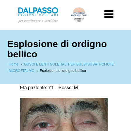
Esplosione di ordigno
bellico
Home
›
GUSCI E LENTI SCLERALI PER BULBI SUBATROFICI E
MICROFTALMO
›
Esplosione di ordigno bellico
Et
à paziente
:
71 –
Sesso: M