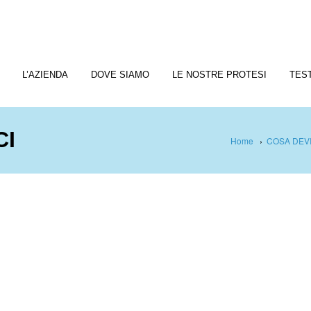
L’AZIENDA
DOVE SIAMO
LE NOSTRE PROTESI
TES
CI
Home
›
COSA DEVI