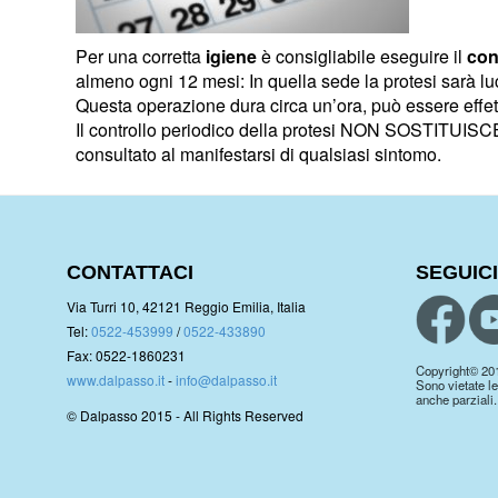
Per una corretta
igiene
è consigliabile eseguire il
con
almeno ogni 12 mesi: In quella sede la protesi sarà lu
Questa operazione dura circa un’ora, può essere effettu
Il controllo periodico della protesi NON SOSTITUISC
consultato al manifestarsi di qualsiasi sintomo.
CONTATTACI
SEGUICI
Via Turri 10, 42121 Reggio Emilia, Italia
Tel:
0522-453999
/
0522-433890
Fax: 0522-1860231
Copyright© 2019.
www.dalpasso.it
-
info@dalpasso.it
Sono vietate le
anche parziali.
© Dalpasso 2015 - All Rights Reserved