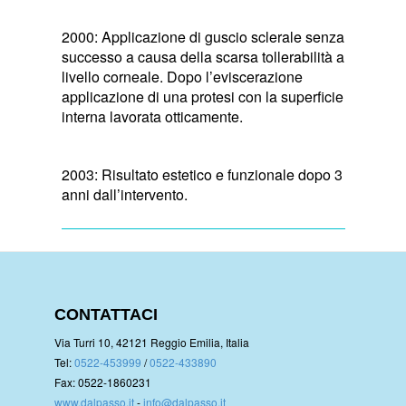
2000: Applicazione di guscio sclerale senza
successo a causa della scarsa tollerabilità a
livello corneale. Dopo l’eviscerazione
applicazione di una protesi con la superficie
interna lavorata otticamente.
2003: Risultato estetico e funzionale dopo 3
anni dall’intervento.
CONTATTACI
Via Turri 10, 42121 Reggio Emilia, Italia
Tel:
0522-453999
/
0522-433890
Fax: 0522-1860231
www.dalpasso.it
-
info@dalpasso.it