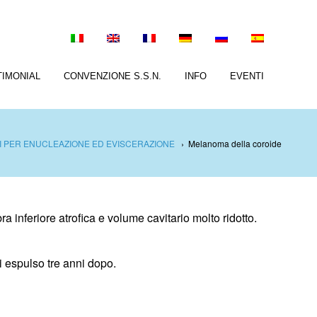
TIMONIAL
CONVENZIONE S.S.N.
INFO
EVENTI
I PER ENUCLEAZIONE ED EVISCERAZIONE
›
Melanoma della coroide
 inferiore atrofica e volume cavitario molto ridotto.
 espulso tre anni dopo.