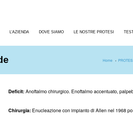
L’AZIENDA
DOVE SIAMO
LE NOSTRE PROTESI
TES
de
Home
›
PROTES
Deficit:
Anoftalmo chirurgico. Enoftalmo accentuato, palpebra
Chirurgia:
Enucleazione con impianto di Allen nel 1968 poi