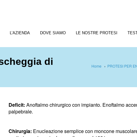
L’AZIENDA
DOVE SIAMO
LE NOSTRE PROTESI
TES
 scheggia di
Home
›
PROTESI PER E
Deficit:
Anoftalmo chirurgico con impianto. Enoftalmo accent
palpebrale.
Chirurgia:
Enucleazione semplice con moncone muscolare 