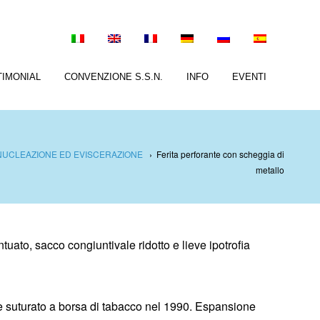
TIMONIAL
CONVENZIONE S.S.N.
INFO
EVENTI
NUCLEAZIONE ED EVISCERAZIONE
›
Ferita perforante con scheggia di
metallo
uato, sacco congiuntivale ridotto e lieve ipotrofia
suturato a borsa di tabacco nel 1990. Espansione