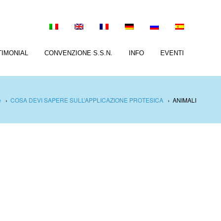
TIMONIAL
CONVENZIONE S.S.N.
INFO
EVENTI
e
›
COSA DEVI SAPERE SULL’APPLICAZIONE PROTESICA
›
ANIMALI