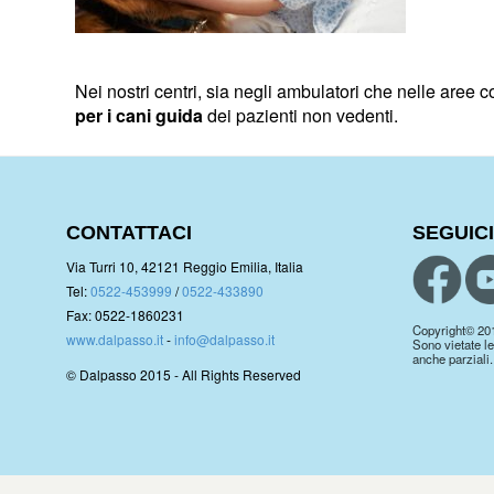
Nei nostri centri, sia negli ambulatori che nelle aree
per i cani guida
dei pazienti non vedenti.
CONTATTACI
SEGUICI
Via Turri 10, 42121 Reggio Emilia, Italia
Tel:
0522-453999
/
0522-433890
Fax: 0522-1860231
Copyright© 2019.
www.dalpasso.it
-
info@dalpasso.it
Sono vietate le
anche parziali.
© Dalpasso 2015 - All Rights Reserved