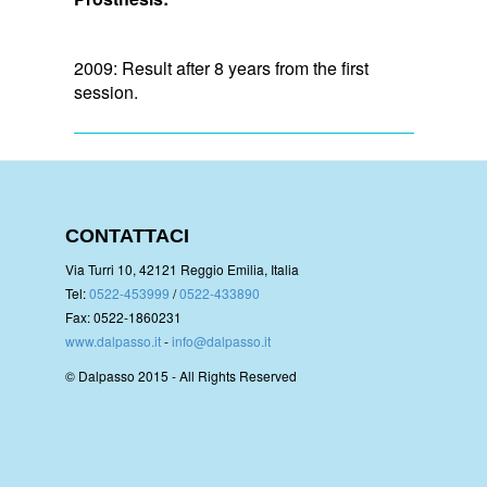
2009: Result after 8 years from the first
session.
CONTATTACI
Via Turri 10, 42121 Reggio Emilia, Italia
Tel:
0522-453999
/
0522-433890
Fax: 0522-1860231
www.dalpasso.it
-
info@dalpasso.it
© Dalpasso 2015 - All Rights Reserved