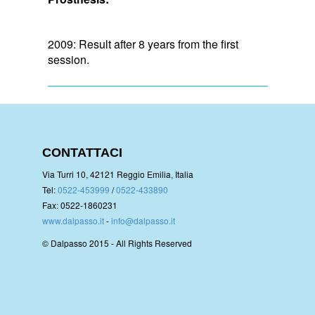
2009: Result after 8 years from the first
session.
CONTATTACI
Via Turri 10, 42121 Reggio Emilia, Italia
Tel:
0522-453999
/
0522-433890
Fax: 0522-1860231
www.dalpasso.it
-
info@dalpasso.it
© Dalpasso 2015 - All Rights Reserved