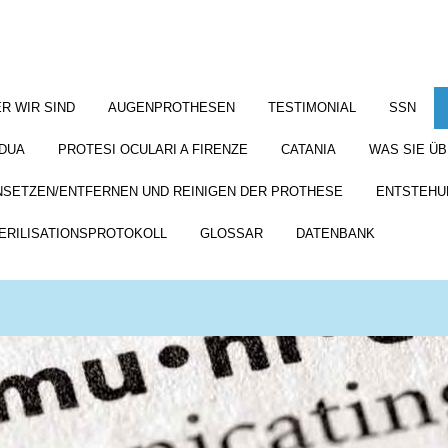
R WIR SIND
AUGENPROTHESEN
TESTIMONIAL
SSN
DUA
PROTESI OCULARI A FIRENZE
CATANIA
WAS SIE Ü
NSETZEN/ENTFERNEN UND REINIGEN DER PROTHESE
ENTSTEHU
ERILISATIONSPROTOKOLL
GLOSSAR
DATENBANK