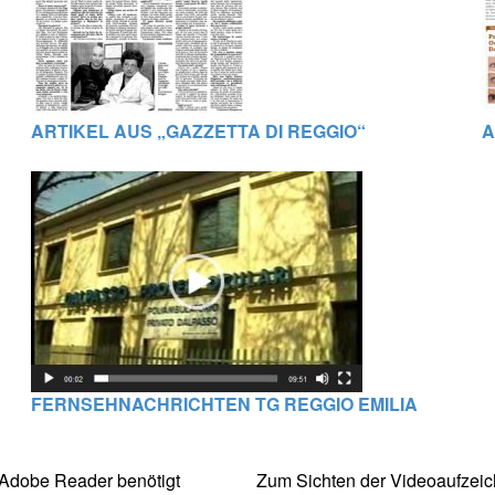
ARTIKEL AUS „GAZZETTA DI REGGIO“
A
FERNSEHNACHRICHTEN TG REGGIO EMILIA
Adobe Reader benötigt
Zum Sichten der Videoaufzei