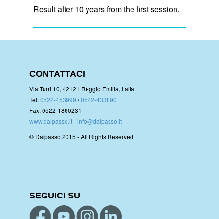
Result after 10 years from the first session.
CONTATTACI
Via Turri 10, 42121 Reggio Emilia, Italia
Tel:
0522-453999
/
0522-433890
Fax: 0522-1860231
www.dalpasso.it
-
info@dalpasso.it
© Dalpasso 2015 - All Rights Reserved
SEGUICI SU