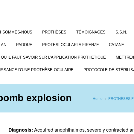
I SOMMES-NOUS
PROTHÈSES
TÉMOIGNAGES
S.S.N.
LAN
PADOUE
PROTESI OCULARI A FIRENZE
CATANE
 QU’IL FAUT SAVOIR SUR L’APPLICATION PROTHÉTIQUE
METTRE/
ISSANCE D’UNE PROTHÈSE OCULAIRE
PROTOCOLE DE STÉRILIS
 bomb explosion
Home
›
PROTHÈSES P
Diagnosis:
Acquired anophthalmos, severely contracted a