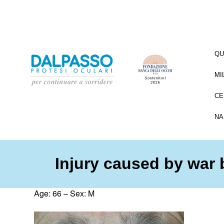
QU
MI
CE
NA
Injury caused by war
Age: 66 – Sex: M