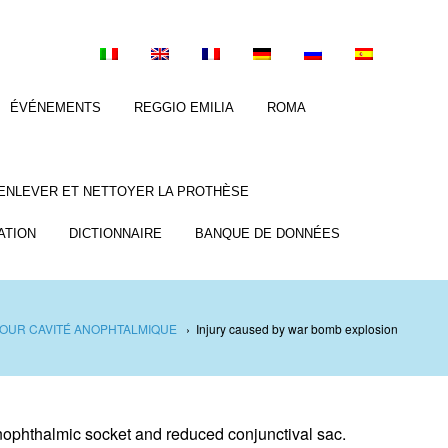
ÉVÉNEMENTS
REGGIO EMILIA
ROMA
ENLEVER ET NETTOYER LA PROTHÈSE
ATION
DICTIONNAIRE
BANQUE DE DONNÉES
OUR CAVITÉ ANOPHTALMIQUE
›
Injury caused by war bomb explosion
nophthalmic socket and reduced conjunctival sac.