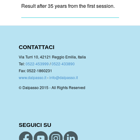
Result after 35 years from the first session.
CONTATTACI
Via Turri 10, 42121 Reggio Emilia, Italia
Tel:
0522-453999
/
0522-433890
Fax: 0522-1860231
www.dalpasso.it
-
info@dalpasso.it
© Dalpasso 2015 - All Rights Reserved
SEGUICI SU