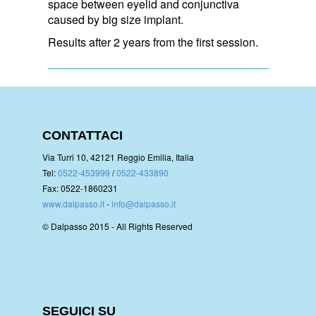
space between eyelid and conjunctiva
caused by big size implant.
Results after 2 years from the first session.
CONTATTACI
Via Turri 10, 42121 Reggio Emilia, Italia
Tel:
0522-453999
/
0522-433890
Fax: 0522-1860231
www.dalpasso.it
-
info@dalpasso.it
© Dalpasso 2015 - All Rights Reserved
SEGUICI SU