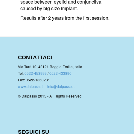
space between eyelid and conjunctiva
caused by big size implant.
Results after 2 years from the first session.
CONTATTACI
Via Turri 10, 42121 Reggio Emilia, Italia
Tel:
0522-453999
/
0522-433890
Fax: 0522-1860231
www.dalpasso.it
-
info@dalpasso.it
© Dalpasso 2015 - All Rights Reserved
SEGUICI SU