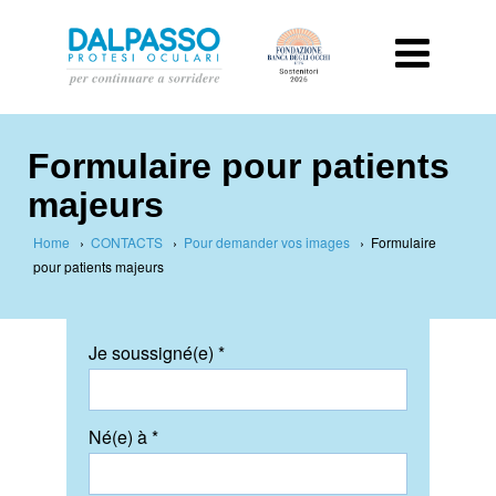
Formulaire pour patients
majeurs
Home
›
CONTACTS
›
Pour demander vos images
›
Formulaire
pour patients majeurs
Je soussigné(e) *
Né(e) à *