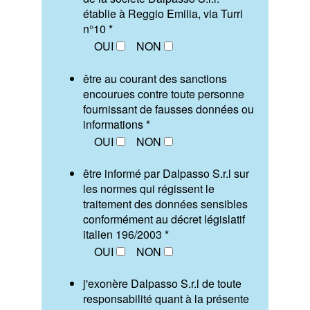
établie à Reggio Emilia, via Turri
n°10 *
OUI
NON
être au courant des sanctions
encourues contre toute personne
fournissant de fausses données ou
informations *
OUI
NON
être informé par Dalpasso S.r.l sur
les normes qui régissent le
traitement des données sensibles
conformément au décret législatif
italien 196/2003 *
OUI
NON
j'exonère Dalpasso S.r.l de toute
responsabilité quant à la présente