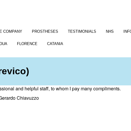
E COMPANY
PROSTHESES
TESTIMONIALS
NHS
INF
DUA
FLORENCE
CATANIA
revico)
ssional and helpful staff, to whom I pay many compliments.
Gerardo Chiavuzzo