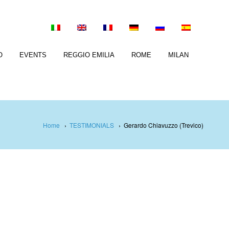
O
EVENTS
REGGIO EMILIA
ROME
MILAN
Home
›
TESTIMONIALS
›
Gerardo Chiavuzzo (Trevico)