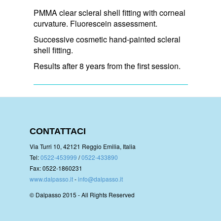
PMMA clear scleral shell fitting with corneal
curvature. Fluorescein assessment.
Successive cosmetic hand-painted scleral
shell fitting.
Results after 8 years from the first session.
CONTATTACI
Via Turri 10, 42121 Reggio Emilia, Italia
Tel:
0522-453999
/
0522-433890
Fax: 0522-1860231
www.dalpasso.it
-
info@dalpasso.it
© Dalpasso 2015 - All Rights Reserved