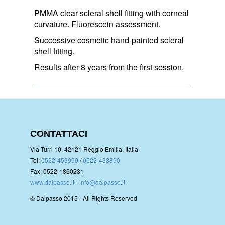
PMMA clear scleral shell fitting with corneal
curvature. Fluorescein assessment.
Successive cosmetic hand-painted scleral
shell fitting.
Results after 8 years from the first session.
CONTATTACI
Via Turri 10, 42121 Reggio Emilia, Italia
Tel:
0522-453999
/
0522-433890
Fax: 0522-1860231
www.dalpasso.it
-
info@dalpasso.it
© Dalpasso 2015 - All Rights Reserved