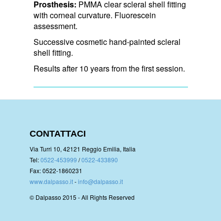
Prosthesis:
PMMA clear scleral shell fitting
with corneal curvature. Fluorescein
assessment.
Successive cosmetic hand-painted scleral
shell fitting.
Results after 10 years from the first session.
CONTATTACI
Via Turri 10, 42121 Reggio Emilia, Italia
Tel:
0522-453999
/
0522-433890
Fax: 0522-1860231
www.dalpasso.it
-
info@dalpasso.it
© Dalpasso 2015 - All Rights Reserved