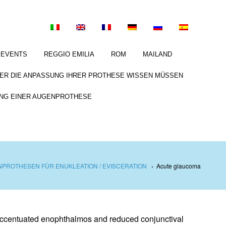
EVENTS
REGGIO EMILIA
ROM
MAILAND
BER DIE ANPASSUNG IHRER PROTHESE WISSEN MÜSSEN
NG EINER AUGENPROTHESE
PROTHESEN FÜR ENUKLEATION / EVISCERATION
›
Acute glaucoma
Accentuated enophthalmos and reduced conjunctival