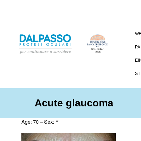
WE
PA
EI
ST
Acute glaucoma
Age: 70 – Sex: F