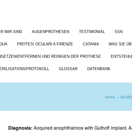
R WIR SIND
AUGENPROTHESEN
TESTIMONIAL
SSN
DUA
PROTESI OCULARI A FIRENZE
CATANIA
WAS SIE Ü
NSETZEN/ENTFERNEN UND REINIGEN DER PROTHESE
ENTSTEHU
ERILISATIONSPROTOKOLL
GLOSSAR
DATENBANK
Home
›
AUGEN
Diagnosis:
Acquired anophthalmos with Guthoff implant. 