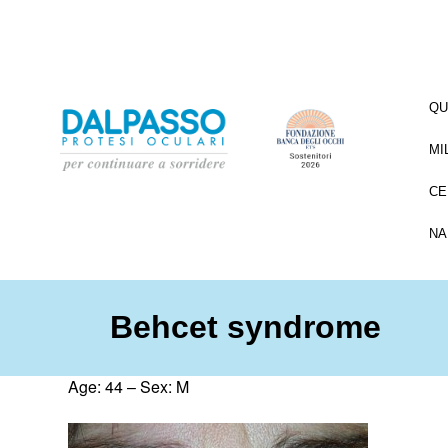
QU
MI
CE
NA
Behcet syndrome
Age: 44 – Sex: M