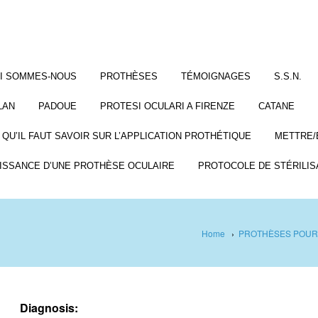
I SOMMES-NOUS
PROTHÈSES
TÉMOIGNAGES
S.S.N.
LAN
PADOUE
PROTESI OCULARI A FIRENZE
CATANE
 QU’IL FAUT SAVOIR SUR L’APPLICATION PROTHÉTIQUE
METTRE/
ISSANCE D’UNE PROTHÈSE OCULAIRE
PROTOCOLE DE STÉRILIS
Home
›
PROTHÈSES POUR
Diagnosis: