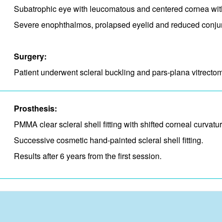
Subatrophic eye with leucomatous and centered cornea with 
Severe enophthalmos, prolapsed eyelid and reduced conjun
Surgery:
Patient underwent scleral buckling and pars-plana vitrectom
Prosthesis:
PMMA clear scleral shell fitting with shifted corneal curvat
Successive cosmetic hand-painted scleral shell fitting.
Results after 6 years from the first session.