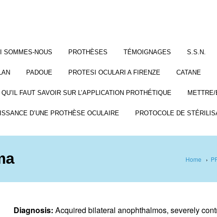
I SOMMES-NOUS
PROTHÈSES
TÉMOIGNAGES
S.S.N.
LAN
PADOUE
PROTESI OCULARI A FIRENZE
CATANE
 QU’IL FAUT SAVOIR SUR L’APPLICATION PROTHÉTIQUE
METTRE/
ISSANCE D’UNE PROTHÈSE OCULAIRE
PROTOCOLE DE STÉRILIS
ma
Home
›
P
Diagnosis:
Acquired bilateral anophthalmos, severely con