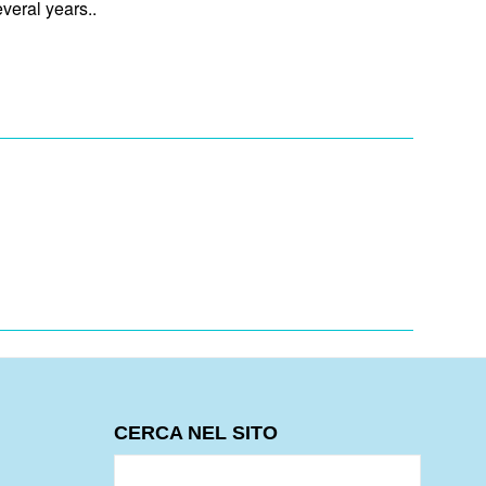
everal years.
.
CERCA NEL SITO