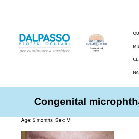
QU
MI
CE
NA
Congenital microphth
Age: 5 months Sex: M