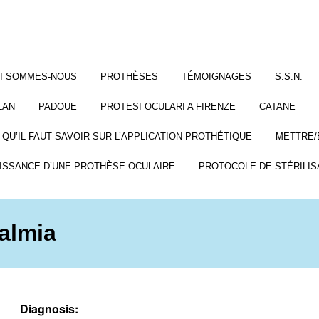
I SOMMES-NOUS
PROTHÈSES
TÉMOIGNAGES
S.S.N.
LAN
PADOUE
PROTESI OCULARI A FIRENZE
CATANE
 QU’IL FAUT SAVOIR SUR L’APPLICATION PROTHÉTIQUE
METTRE/
ISSANCE D’UNE PROTHÈSE OCULAIRE
PROTOCOLE DE STÉRILIS
almia
Diagnosis: