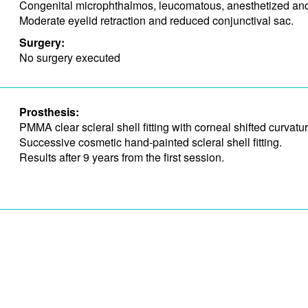
Congenital microphthalmos, leucomatous, anesthetized and
Moderate eyelid retraction and ​reduced conjunctival sac.
Surgery:
No surgery executed
Prosthesis:
PMMA clear scleral shell fitting with corneal shifted curvat
Successive cosmetic hand-painted scleral shell fitting.
Results after 9 years from the first session.