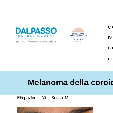
QU
PA
PO
DI
Melanoma della coroi
Età paziente: 33 –
Sesso: M