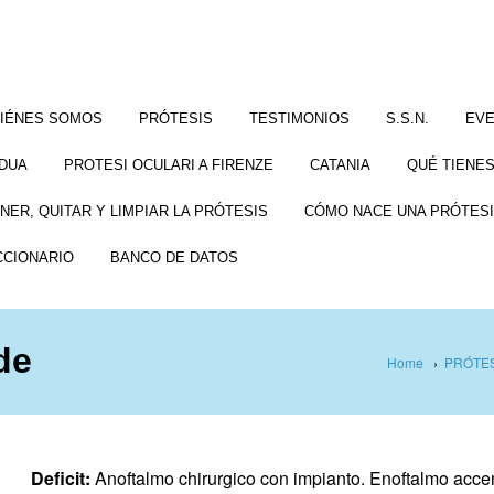
IÉNES SOMOS
PRÓTESIS
TESTIMONIOS
S.S.N.
EV
DUA
PROTESI OCULARI A FIRENZE
CATANIA
QUÉ TIENES
NER, QUITAR Y LIMPIAR LA PRÓTESIS
CÓMO NACE UNA PRÓTESI
CCIONARIO
BANCO DE DATOS
de
Home
›
PRÓTES
Deficit:
Anoftalmo chirurgico con impianto. Enoftalmo accent