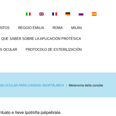
ENTOS
REGGIO EMILIA
ROMA
MILÁN
 QUE SABER SOBRE LA APLICACIÓN PROTÉSICA
S OCULAR
PROTOCOLO DE ESTERILIZACIÓN
IS OCULAR PARA CAVIDAD ANOFTÁLMICA
›
Melanoma della coroide
uato e lieve ipotrofia palpebrale.