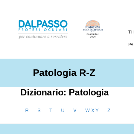
TH
PA
Patologia R-Z
Dizionario: Patologia
R
S
T
U
V
W-X-Y
Z