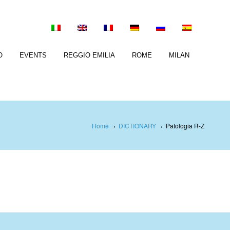
O
EVENTS
REGGIO EMILIA
ROME
MILAN
Home
›
DICTIONARY
›
Patologia R-Z