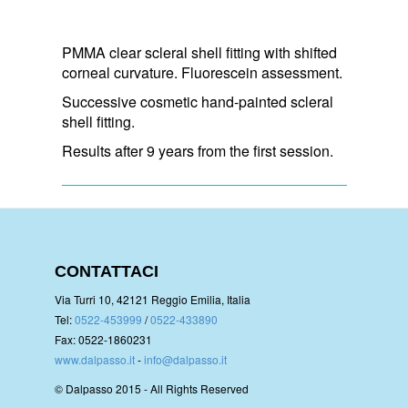
PMMA clear scleral shell fitting with shifted
corneal curvature. Fluorescein assessment.
Successive cosmetic hand-painted scleral
shell fitting.
Results after 9 years from the first session.
CONTATTACI
Via Turri 10, 42121 Reggio Emilia, Italia
Tel:
0522-453999
/
0522-433890
Fax: 0522-1860231
www.dalpasso.it
-
info@dalpasso.it
© Dalpasso 2015 - All Rights Reserved