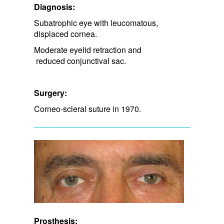
Diagnosis:
Subatrophic eye with leucomatous,
displaced cornea.
Moderate eyelid retraction and​
reduced conjunctival sac.
Surgery:
Corneo-scleral suture in 1970.
Prosthesis: