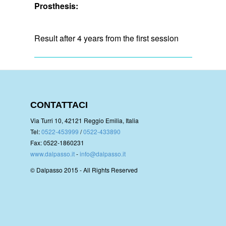
Prosthesis:
Result after 4 years from the first session
CONTATTACI
Via Turri 10, 42121 Reggio Emilia, Italia
Tel:
0522-453999
/
0522-433890
Fax: 0522-1860231
www.dalpasso.it
-
info@dalpasso.it
© Dalpasso 2015 - All Rights Reserved