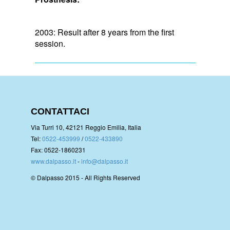
2003: Result after 8 years from the first
session.
CONTATTACI
Via Turri 10, 42121 Reggio Emilia, Italia
Tel:
0522-453999
/
0522-433890
Fax: 0522-1860231
www.dalpasso.it
-
info@dalpasso.it
© Dalpasso 2015 - All Rights Reserved