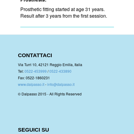
Prosthetic fitting started at age 31 years.
Result after 3 years from the first session.
CONTATTACI
Via Turri 10, 42121 Reggio Emilia, Italia
Tel:
0522-453999
/
0522-433890
Fax: 0522-1860231
www.dalpasso.it
-
info@dalpasso.it
© Dalpasso 2015 - All Rights Reserved
SEGUICI SU