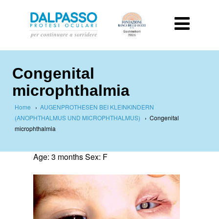
Congenital
microphthalmia
Home
›
AUGENPROTHESEN BEI KLEINKINDERN
(ANOPHTHALMUS UND MICROPHTHALMUS)
›
Congenital
microphthalmia
Age: 3 months Sex: F